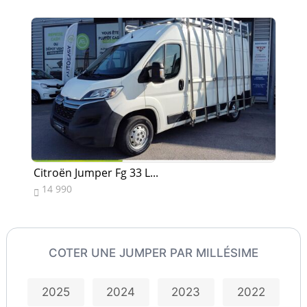
Citroën Jumper Fg 33 L...
Ci
14 990
1


COTER UNE JUMPER PAR MILLÉSIME
2025
2024
2023
2022