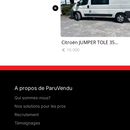
arrow_circle_left
per FOURGON...
Citroën JUMPER TOLE 35...
10 000

A propos de ParuVendu
Qui sommes-nous?
Nos solutions pour les pros
Recrutement
Témoignages