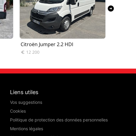
arrow_circle_right
Citroën Jumper 2.2 HDI
Citroën J
12 200
8 990


Liens utiles
Vos suggestions
Cookies
Politique de protection des données personnelles
Mentions légales