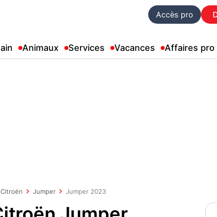
Accès pro
ain
Animaux
Services
Vacances
Affaires pro
Citroën
Jumper
Jumper 2023
 Citroën Jumper