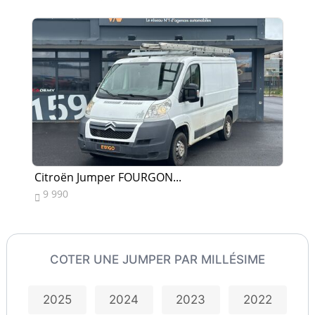
Citroën Jumper FOURGON...
Ci
9 990
9


COTER UNE JUMPER PAR MILLÉSIME
2025
2024
2023
2022