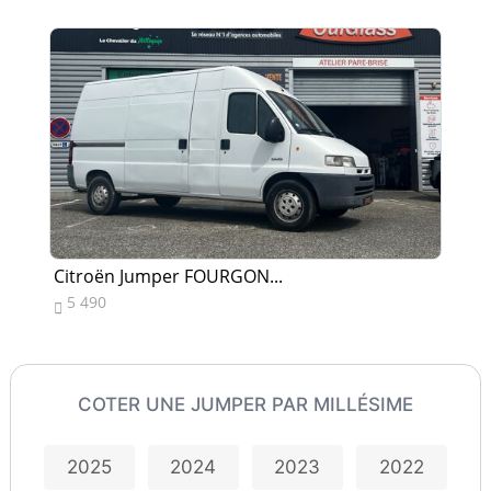
Citroën Jumper FOURGON...
Ci
5 490
9


COTER UNE JUMPER PAR MILLÉSIME
2025
2024
2023
2022