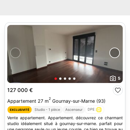
5
127 000 €
2
Appartement 27 m
Gournay-sur-Marne (93)
DPE :
D
Studio - 1 pièce
Ascenseur
EXCLUSIVITÉ
Vente appartement. Appartement. découvrez ce charmant
studio idéalement situé à gournay-sur-marne. parfait pour
une personne seule ou un jeune couple, ce bien se trouve au