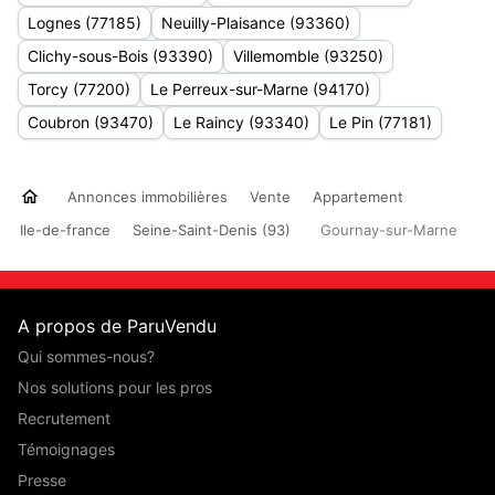
Lognes (77185)
Neuilly-Plaisance (93360)
Clichy-sous-Bois (93390)
Villemomble (93250)
Torcy (77200)
Le Perreux-sur-Marne (94170)
Coubron (93470)
Le Raincy (93340)
Le Pin (77181)
Annonces immobilières
Vente
Appartement
Ile-de-france
Seine-Saint-Denis (93)
Gournay-sur-Marne
A propos de ParuVendu
Qui sommes-nous?
Nos solutions pour les pros
Recrutement
Témoignages
Presse