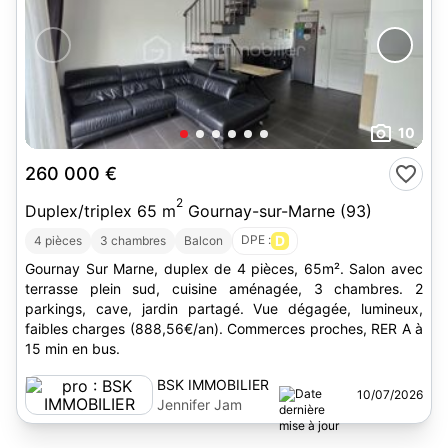
10
260 000 €
2
Duplex/triplex 65 m
Gournay-sur-Marne (93)
DPE :
D
4 pièces
3 chambres
Balcon
Gournay Sur Marne, duplex de 4 pièces, 65m². Salon avec
terrasse plein sud, cuisine aménagée, 3 chambres. 2
parkings, cave, jardin partagé. Vue dégagée, lumineux,
faibles charges (888,56€/an). Commerces proches, RER A à
15 min en bus.
BSK IMMOBILIER
10/07/2026
Jennifer Jam