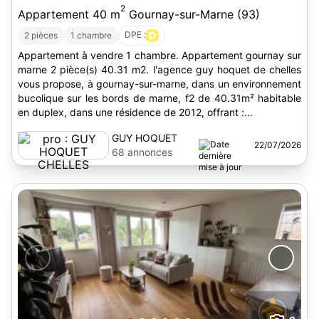
2
Appartement 40 m
Gournay-sur-Marne (93)
DPE :
D
2 pièces
1 chambre
Appartement à vendre 1 chambre. Appartement gournay sur
marne 2 pièce(s) 40.31 m2. l'agence guy hoquet de chelles
vous propose, à gournay-sur-marne, dans un environnement
bucolique sur les bords de marne, f2 de 40.31m² habitable
en duplex, dans une résidence de 2012, offrant :...
GUY HOQUET
22/07/2026
CHELLES
68 annonces