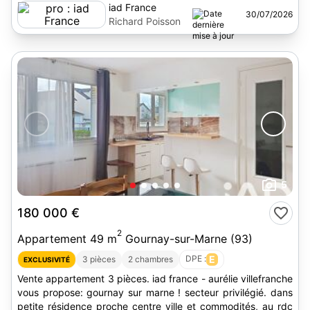
iad France
30/07/2026
Richard Poisson
5
180 000 €
2
Appartement 49 m
Gournay-sur-Marne (93)
DPE :
E
3 pièces
2 chambres
EXCLUSIVITÉ
Vente appartement 3 pièces. iad france - aurélie villefranche
vous propose: gournay sur marne ! secteur privilégié. dans
petite résidence proche centre ville et commodités, au rdc