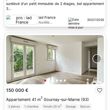
surélevé d'un petit immeuble de 2 étages, bel appartement
3...
iad France
30/07/2026
Aurélie
Villefranche
7
150 000 €
2
Appartement 41 m
Gournay-sur-Marne (93)
2
2 pièces
1 chambre
Terrain 20 m
Garage
Balcon