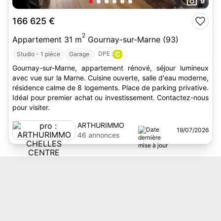
9
166 625 €
2
Appartement 31 m
Gournay-sur-Marne (93)
DPE :
C
Studio - 1 pièce
Garage
Gournay-sur-Marne, appartement rénové, séjour lumineux
avec vue sur la Marne. Cuisine ouverte, salle d'eau moderne,
résidence calme de 8 logements. Place de parking privative.
Idéal pour premier achat ou investissement. Contactez-nous
pour visiter.
ARTHURIMMO
19/07/2026
CHELLES CENTRE
46 annonces