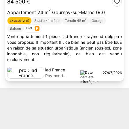
84 500 €
2
Appartement 24 m
Gournay-sur-Marne (93)
2
Studio - 1 pièce
Terrain 45 m
Garage
EXCLUSIVITÉ
DPE :
F
Balcon
Vente appartement 1 pièce. iad france - raymond delpierre
vous propose: !! important !! : ce bien ne peut pas Être louÉ
en raison de sa situation urbanistique (ancien sous-sol, zone
inondable, non régularisable), ce bien est vendu
exclusivement...
iad France
27/07/2026
Raymond
Delpierre