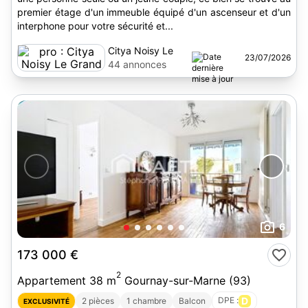
premier étage d'un immeuble équipé d'un ascenseur et d'un
interphone pour votre sécurité et...
Citya Noisy Le
23/07/2026
Grand
44 annonces
6
173 000 €
2
Appartement 38 m
Gournay-sur-Marne (93)
DPE :
D
2 pièces
1 chambre
Balcon
EXCLUSIVITÉ