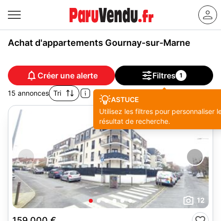
Achat d'appartements Gournay-sur-Marne
Créer une alerte
Filtres
1
15 annonces
Tri
ASTUCE
Utilisez les filtres pour personnaliser l
résultat de recherche.
12
159 000 €