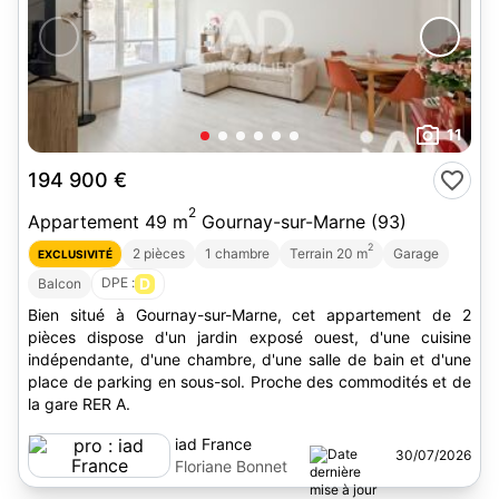
11
194 900 €
2
Appartement 49 m
Gournay-sur-Marne (93)
2
2 pièces
1 chambre
Terrain 20 m
Garage
EXCLUSIVITÉ
DPE :
D
Balcon
Bien situé à Gournay-sur-Marne, cet appartement de 2
pièces dispose d'un jardin exposé ouest, d'une cuisine
indépendante, d'une chambre, d'une salle de bain et d'une
place de parking en sous-sol. Proche des commodités et de
la gare RER A.
iad France
30/07/2026
Floriane Bonnet