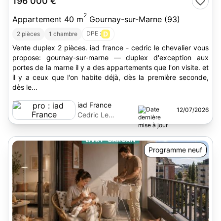
196 000 €
2
Appartement 40 m
Gournay-sur-Marne (93)
DPE :
D
2 pièces
1 chambre
Vente duplex 2 pièces. iad france - cedric le chevalier vous
propose: gournay-sur-marne — duplex d'exception aux
portes de la marne il y a des appartements que l'on visite. et
il y a ceux que l'on habite déjà, dès la première seconde,
dès le...
iad France
12/07/2026
Cedric Le
Chevalier
Programme neuf