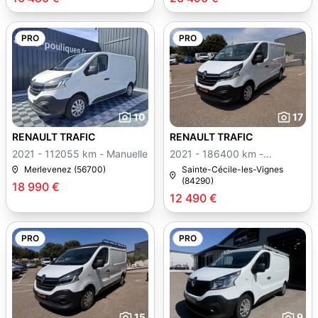
PRO
PRO
10
17
RENAULT TRAFIC
RENAULT TRAFIC
2021 - 112055 km - Manuelle
2021 - 186400 km -
Manuelle
Merlevenez (56700)
Sainte-Cécile-les-Vignes
(84290)
18 990 €
12 490 €
PRO
PRO
15
9