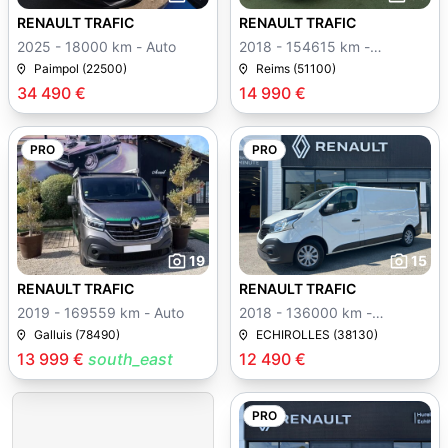
RENAULT TRAFIC
RENAULT TRAFIC
2025 - 18000 km - Auto
2018 - 154615 km -
Manuelle
Paimpol (22500)
Reims (51100)
34 490 €
14 990 €
PRO
PRO
19
15
RENAULT TRAFIC
RENAULT TRAFIC
2019 - 169559 km - Auto
2018 - 136000 km -
Manuelle
Galluis (78490)
ECHIROLLES (38130)
13 999 €
south_east
12 490 €
PRO