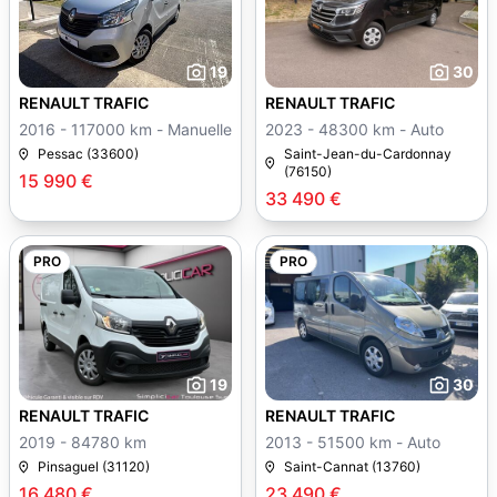
19
30
RENAULT TRAFIC
RENAULT TRAFIC
2016 - 117000 km - Manuelle
2023 - 48300 km - Auto
Pessac (33600)
Saint-Jean-du-Cardonnay
(76150)
15 990 €
33 490 €
PRO
PRO
19
30
RENAULT TRAFIC
RENAULT TRAFIC
2019 - 84780 km
2013 - 51500 km - Auto
Pinsaguel (31120)
Saint-Cannat (13760)
16 480 €
23 490 €