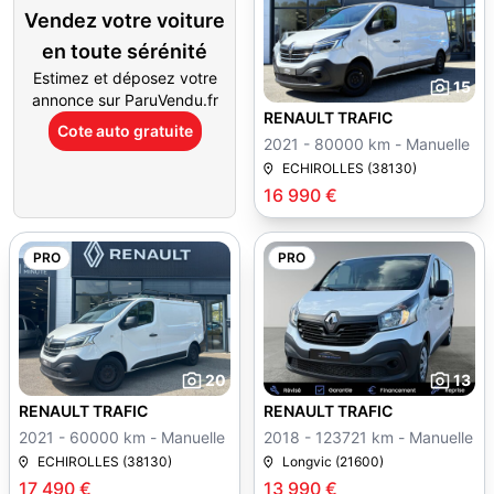
Vendez votre voiture
en toute sérénité
Estimez et déposez votre
15
annonce sur ParuVendu.fr
RENAULT TRAFIC
Cote auto gratuite
2021 - 80000 km - Manuelle
ECHIROLLES (38130)
16 990 €
PRO
PRO
20
13
RENAULT TRAFIC
RENAULT TRAFIC
2021 - 60000 km - Manuelle
2018 - 123721 km - Manuelle
ECHIROLLES (38130)
Longvic (21600)
17 490 €
13 990 €