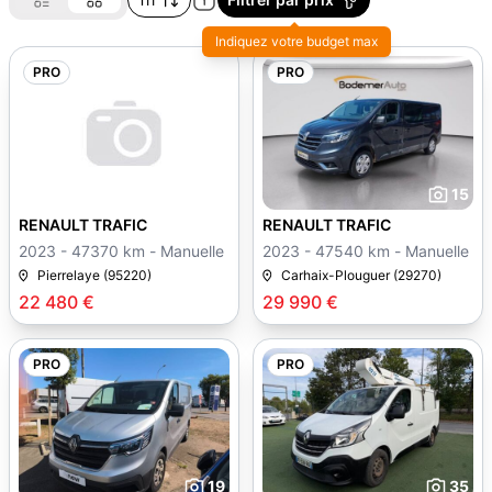
Indiquez votre budget max
PRO
PRO
15
RENAULT TRAFIC
RENAULT TRAFIC
2023 - 47370 km - Manuelle
2023 - 47540 km - Manuelle
Pierrelaye (95220)
Carhaix-Plouguer (29270)
22 480 €
29 990 €
PRO
PRO
19
35