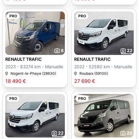
PRO
PRO
8
22
RENAULT TRAFIC
RENAULT TRAFIC
2023 - 83274 km - Manuelle
2022 - 52580 km - Manuelle
Nogent-le-Phaye (28630)
Roubaix (59100)
18 490 €
27 690 €
PRO
PRO
22
20