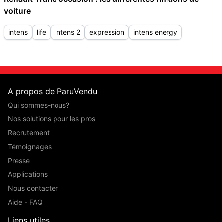
voiture
intens
life
intens 2
expression
intens energy
A propos de ParuVendu
Qui sommes-nous?
Nos solutions pour les pros
Recrutement
Témoignages
Presse
Applications
Nous contacter
Aide - FAQ
Liens utiles