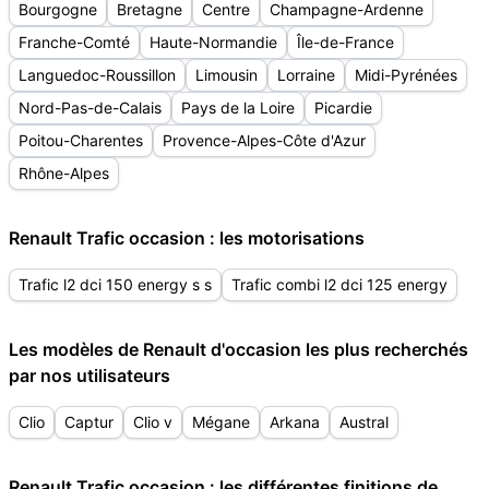
Bourgogne
Bretagne
Centre
Champagne-Ardenne
Franche-Comté
Haute-Normandie
Île-de-France
Languedoc-Roussillon
Limousin
Lorraine
Midi-Pyrénées
Nord-Pas-de-Calais
Pays de la Loire
Picardie
Poitou-Charentes
Provence-Alpes-Côte d'Azur
Rhône-Alpes
Renault Trafic occasion : les motorisations
Trafic l2 dci 150 energy s s
Trafic combi l2 dci 125 energy
Les modèles de Renault d'occasion les plus recherchés
par nos utilisateurs
Clio
Captur
Clio v
Mégane
Arkana
Austral
Renault Trafic occasion : les différentes finitions de