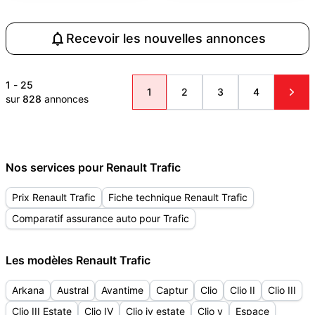
Recevoir les nouvelles annonces
1
-
25
1
2
3
4
sur
828
annonces
Nos services pour Renault Trafic
Prix Renault Trafic
Fiche technique Renault Trafic
Comparatif assurance auto pour Trafic
Les modèles Renault Trafic
Arkana
Austral
Avantime
Captur
Clio
Clio II
Clio III
Clio III Estate
Clio IV
Clio iv estate
Clio v
Espace