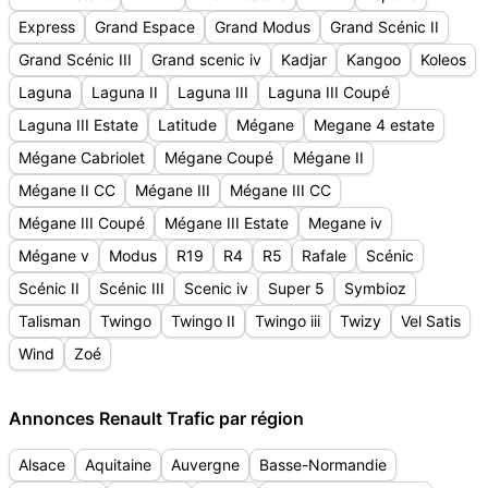
Express
Grand Espace
Grand Modus
Grand Scénic II
Grand Scénic III
Grand scenic iv
Kadjar
Kangoo
Koleos
Laguna
Laguna II
Laguna III
Laguna III Coupé
Laguna III Estate
Latitude
Mégane
Megane 4 estate
Mégane Cabriolet
Mégane Coupé
Mégane II
Mégane II CC
Mégane III
Mégane III CC
Mégane III Coupé
Mégane III Estate
Megane iv
Mégane v
Modus
R19
R4
R5
Rafale
Scénic
Scénic II
Scénic III
Scenic iv
Super 5
Symbioz
Talisman
Twingo
Twingo II
Twingo iii
Twizy
Vel Satis
Wind
Zoé
Annonces Renault Trafic par région
Alsace
Aquitaine
Auvergne
Basse-Normandie