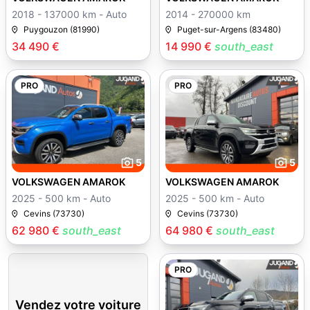
2018 - 137000 km - Auto
2014 - 270000 km
Puygouzon (81990)
Puget-sur-Argens (83480)
34 490 €
14 990 €
south_east
PRO
PRO
5
5
VOLKSWAGEN AMAROK
VOLKSWAGEN AMAROK
2025 - 500 km - Auto
2025 - 500 km - Auto
Cevins (73730)
Cevins (73730)
62 980 €
south_east
64 980 €
south_east
PRO
Vendez votre voiture