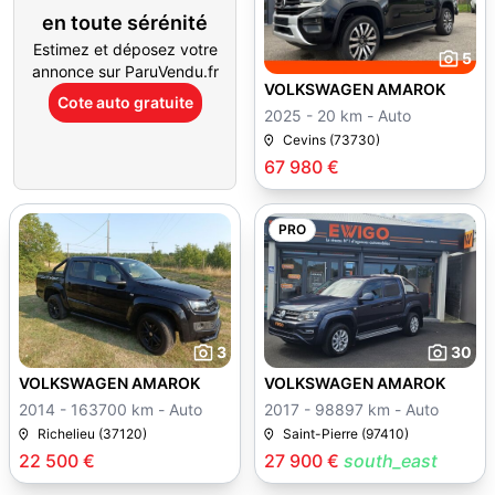
en toute sérénité
Estimez et déposez votre
5
annonce sur ParuVendu.fr
VOLKSWAGEN AMAROK
Cote auto gratuite
2025 - 20 km - Auto
Cevins (73730)
67 980 €
PRO
3
30
VOLKSWAGEN AMAROK
VOLKSWAGEN AMAROK
2014 - 163700 km - Auto
2017 - 98897 km - Auto
Richelieu (37120)
Saint-Pierre (97410)
22 500 €
27 900 €
south_east