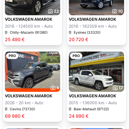
22
10
VOLKSWAGEN AMAROK
VOLKSWAGEN AMAROK
2016 - 124500 km - Auto
2016 - 162309 km - Auto
Chilly-Mazarin (91380)
Eysines (33320)
25 490 €
20 720 €
PRO
PRO
5
17
VOLKSWAGEN AMAROK
VOLKSWAGEN AMAROK
2026 - 20 km - Auto
2015 - 136000 km - Auto
Cevins (73730)
Baie-Mahault (97122)
69 980 €
24 990 €