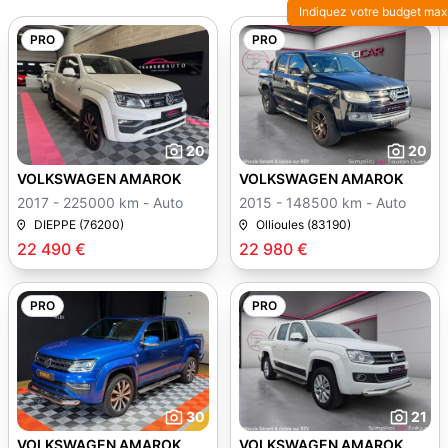
Indiquez votre budget max
PRO
PRO
20
20
VOLKSWAGEN AMAROK
VOLKSWAGEN AMAROK
2017 - 225000 km - Auto
2015 - 148500 km - Auto
DIEPPE (76200)
Ollioules (83190)
22 490 €
22 980 €
PRO
PRO
30
21
VOLKSWAGEN AMAROK
VOLKSWAGEN AMAROK