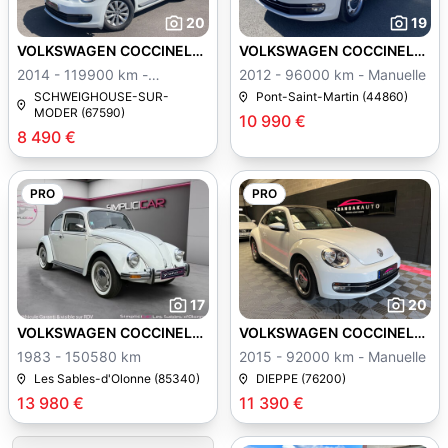
20
19
VOLKSWAGEN COCCINELLE
VOLKSWAGEN COCCINELLE
II
II
2014 - 119900 km -
2012 - 96000 km - Manuelle
Manuelle
SCHWEIGHOUSE-SUR-
Pont-Saint-Martin (44860)
MODER (67590)
10 990 €
8 490 €
PRO
PRO
17
20
VOLKSWAGEN COCCINELLE
VOLKSWAGEN COCCINELLE
II
II
1983 - 150580 km
2015 - 92000 km - Manuelle
Les Sables-d'Olonne (85340)
DIEPPE (76200)
13 980 €
11 390 €