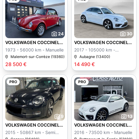
24
30
VOLKSWAGEN COCCINELLE
VOLKSWAGEN COCCINELLE
II
II
1973 - 56000 km - Manuelle
2017 - 105000 km -
Manuelle
Malemort-sur-Corrèze (19360)
Aubagne (13400)
28 500 €
14 490 €
PRO
PRO
9
13
VOLKSWAGEN COCCINELLE
VOLKSWAGEN COCCINELLE
II
II
2015 - 50867 km - Semi
2016 - 73500 km - Manuelle
auto