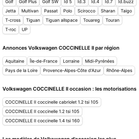
Golf
Golf Plus
Golf SW
Id 5
Id.3
Id.4
Id.7
Id.buzz
Jetta
Multivan
Passat
Polo
Scirocco
Sharan
Taigo
T-cross
Tiguan
Tiguan allspace
Touareg
Touran
T-roc
UP
Annonces Volkswagen COCCINELLE II par région
Aquitaine
Île-de-France
Lorraine
Midi-Pyrénées
Pays de la Loire
Provence-Alpes-Côte d'Azur
Rhône-Alpes
Volkswagen COCCINELLE II occasion : les motorisations
COCCINELLE II coccinelle cabriolet 1.2 tsi 105
COCCINELLE II coccinelle 1.2 tsi 105
COCCINELLE II coccinelle 1.4 tsi 160