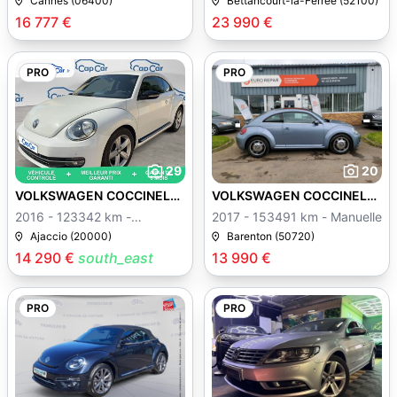
Cannes (06400)
Bettancourt-la-Ferrée (52100)
16 777 €
23 990 €
PRO
PRO
29
20
VOLKSWAGEN COCCINELLE
VOLKSWAGEN COCCINELLE
II
II
2016 - 123342 km -
2017 - 153491 km - Manuelle
Manuelle
Ajaccio (20000)
Barenton (50720)
14 290 €
south_east
13 990 €
PRO
PRO