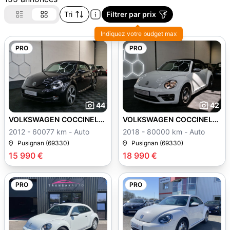
Tri
Filtrer par prix
Indiquez votre budget max
PRO
PRO
44
42
VOLKSWAGEN COCCINELLE
VOLKSWAGEN COCCINELLE
II
II
2012 - 60077 km - Auto
2018 - 80000 km - Auto
Pusignan (69330)
Pusignan (69330)
15 990 €
18 990 €
PRO
PRO