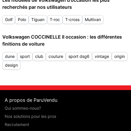
Les modèles de Volkswagen d'occasion les plus
recherchés par nos utilisateurs
Golf
Polo
Tiguan
T-roc
T-cross
Multivan
Volkswagen COCCINELLE II occasion : les différentes
finitions de voiture
dune
sport
club
couture
sport dsg6
vintage
origin
design
A propos de ParuVendu
Qui sommes-nous?
Nos solutions pour les pros
Recrutement