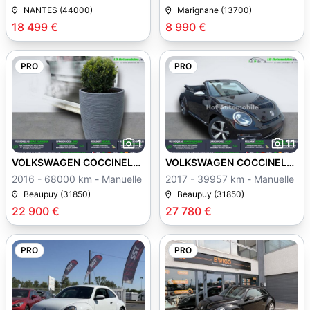
Manuelle
NANTES (44000)
Marignane (13700)
18 499 €
8 990 €
PRO
PRO
1
11
VOLKSWAGEN COCCINELLE
VOLKSWAGEN COCCINELLE
II
II
2016 - 68000 km - Manuelle
2017 - 39957 km - Manuelle
Beaupuy (31850)
Beaupuy (31850)
22 900 €
27 780 €
PRO
PRO