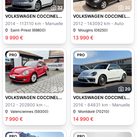
32
30
VOLKSWAGEN COCCINELLE
VOLKSWAGEN COCCINELLE
II
II
2014 - 113110 km - Manuelle
2012 - 143092 km - Auto
Saint-Priest (69800)
Mougins (06250)
9 990 €
13 990 €
PRO
PRO
19
20
VOLKSWAGEN COCCINELLE
VOLKSWAGEN COCCINELLE
II
II
2012 - 202900 km -
2016 - 84831 km - Manuelle
Manuelle
Valenciennes (59300)
Montdoré (70210)
7 990 €
14 990 €
PRO
PRO