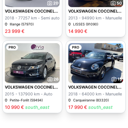
20
50
VOLKSWAGEN COCCINELLE
VOLKSWAGEN COCCINELLE
II
II
2018 - 77257 km - Semi auto
2013 - 94990 km - Manuelle
Illange (57970)
LISSES (91090)
23 999 €
14 990 €
PRO
PRO
26
15
VOLKSWAGEN COCCINELLE
VOLKSWAGEN COCCINELLE
II
II
2015 - 137900 km - Auto
2018 - 64000 km - Manuelle
Petite-Forêt (59494)
Carqueiranne (83320)
10 990 €
south_east
17 990 €
south_east