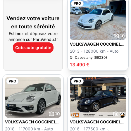
PRO
Vendez votre voiture
en toute sérénité
Estimez et déposez votre
10
annonce sur ParuVendu.fr
VOLKSWAGEN COCCINELLE
Cote auto gratuite
II
2013 - 128000 km - Auto
Cabestany (66330)
13 490 €
PRO
PRO
10
30
VOLKSWAGEN COCCINELLE
VOLKSWAGEN COCCINELLE
II
II
2018 - 117000 km - Auto
2016 - 177500 km -