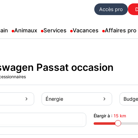
Accès pro
ain
Animaux
Services
Vacances
Affaires pro
swagen Passat occasion
cessionnaires
Énergie
Budge
Élargir à :
15 km