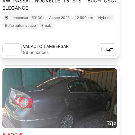
VW PASSAT NOUVELLE 1.5 ETSI 150CH DSG7
ELEGANCE
Lambersart (59130)
Année 2025
12 500 km
Hybride
Boîte automatique
Break
VALAUTO LAMBERSART
86 annonces
2
5 500 €