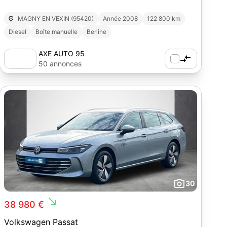
MAGNY EN VEXIN (95420)
Année 2008
122 800 km
Diesel
Boîte manuelle
Berline
AXE AUTO 95
50 annonces
30
south_east
38 980 €
Volkswagen Passat