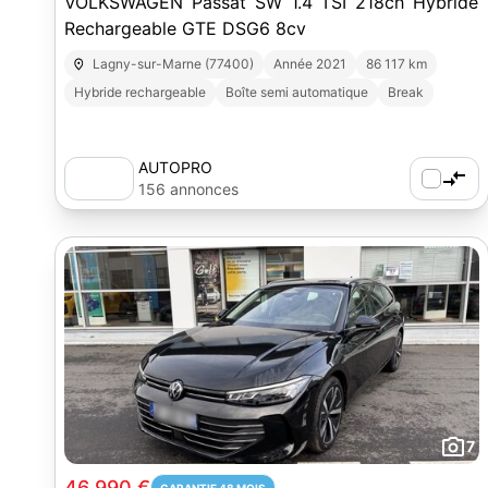
VOLKSWAGEN Passat SW 1.4 TSI 218ch Hybride
Rechargeable GTE DSG6 8cv
Lagny-sur-Marne (77400)
Année 2021
86 117 km
Hybride rechargeable
Boîte semi automatique
Break
AUTOPRO
156 annonces
7
46 990 €