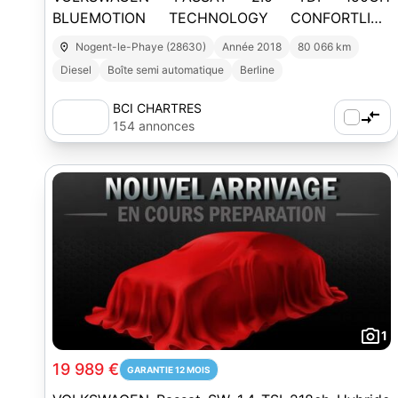
BLUEMOTION TECHNOLOGY CONFORTLINE
DSG7
Nogent-le-Phaye (28630)
Année 2018
80 066 km
Diesel
Boîte semi automatique
Berline
BCI CHARTRES
154 annonces
1
19 989 €
GARANTIE 12 MOIS