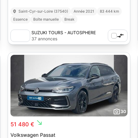
Saint-Cyr-sur-Loire (37540)
Année 2021
83 444 km
Essence
Boîte manuelle
Break
SUZUKI TOURS - AUTOSPHERE
37 annonces
30
south_east
51 480 €
Volkswagen Passat