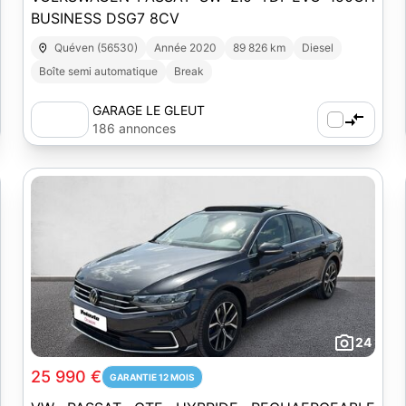
BUSINESS DSG7 8CV
Quéven (56530)
Année 2020
89 826 km
Diesel
Boîte semi automatique
Break
GARAGE LE GLEUT
186 annonces
24
25 990 €
GARANTIE 12 MOIS