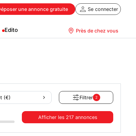
Déposer
une annonce gratuite
Se connecter
Edito
Près de chez vous
t (€)
Filtrer
2
Afficher les
217 annonces