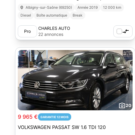
12 mois
Albigny-sur-Saône (69250)
Année 2019
12 000 km
Diesel
Boîte automatique
Break
CHARLES AUTO
Pro
22 annonces
20
9 965 €
GARANTIE 12 MOIS
VOLKSWAGEN PASSAT SW 1.6 TDI 120