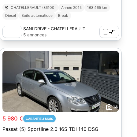
BVA
CHATELLERAULT (86100)
Année 2015
168 465 km
Diesel
Boîte automatique
Break
SANI'DRIVE - CHATELLERAULT
5 annonces
14
5 980 €
GARANTIE 3 MOIS
Passat (5) Sportline 2.0 16S TDI 140 DSG