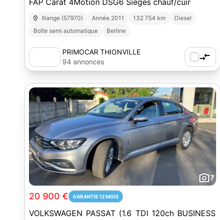
FAP Carat 4Motion DSG6 Sieges chauf/cuir
Illange (57970)
Année 2011
132 754 km
Diesel
Boîte semi automatique
Berline
PRIMOCAR THIONVILLE
94 annonces
7
20 900 €
GARANTIE 12 MOIS
VOLKSWAGEN PASSAT (1.6 TDI 120ch BUSINESS