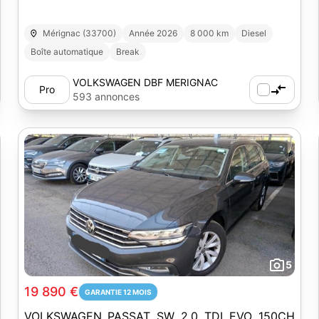
Mérignac (33700)
Année 2026
8 000 km
Diesel
Boîte automatique
Break
VOLKSWAGEN DBF MERIGNAC
Pro
593 annonces
5
19 890 €
GARANTIE 12 MOIS
VOLKSWAGEN PASSAT SW 2.0 TDI EVO 150CH