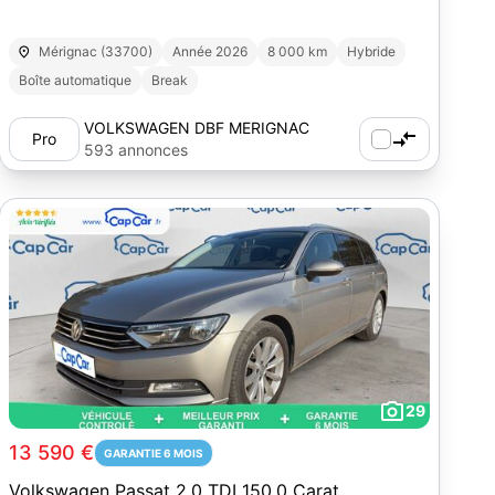
Mérignac (33700)
Année 2026
8 000 km
Hybride
Boîte automatique
Break
VOLKSWAGEN DBF MERIGNAC
Pro
593 annonces
29
13 590 €
GARANTIE 6 MOIS
Volkswagen Passat 2.0 TDI 150.0 Carat