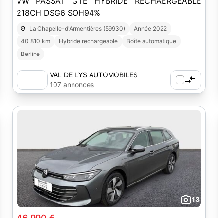
VW PASSAT GTE HYBRIDE RECHAERGEABLE
218CH DSG6 SOH94%
La Chapelle-d'Armentières (59930)
Année 2022
40 810 km
Hybride rechargeable
Boîte automatique
Berline
VAL DE LYS AUTOMOBILES
107 annonces
13
46 990 €