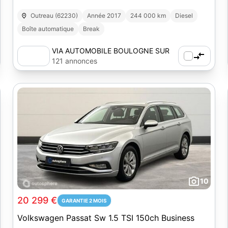
Outreau (62230)
Année 2017
244 000 km
Diesel
Boîte automatique
Break
VIA AUTOMOBILE BOULOGNE SUR
MER
121 annonces
10
20 299 €
GARANTIE 2 MOIS
Volkswagen Passat Sw 1.5 TSI 150ch Business