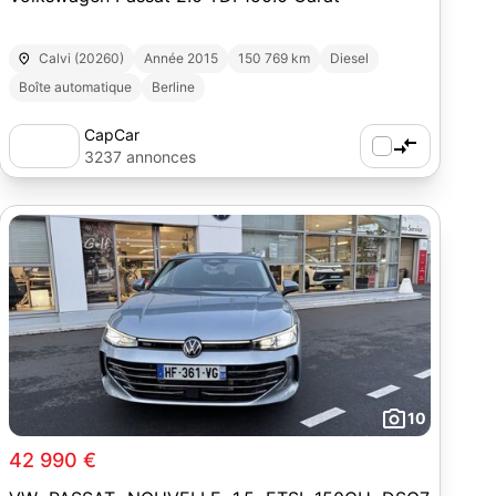
Calvi (20260)
Année 2015
150 769 km
Diesel
Boîte automatique
Berline
CapCar
3237 annonces
10
42 990 €