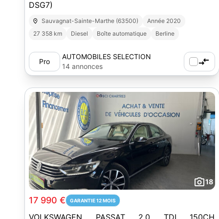
DSG7)
Sauvagnat-Sainte-Marthe (63500)
Année 2020
27 358 km
Diesel
Boîte automatique
Berline
AUTOMOBILES SELECTION
Pro
14 annonces
18
17 990 €
GARANTIE 12 MOIS
VOLKSWAGEN PASSAT 2.0 TDI 150CH