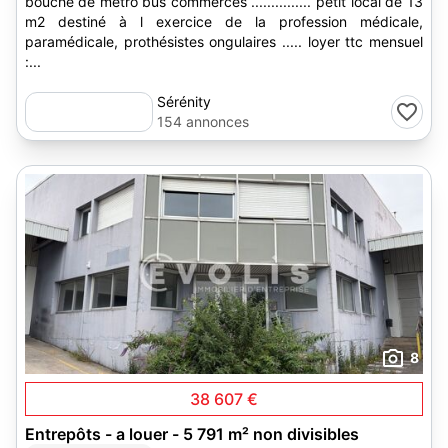
bouche de metro bus commerces ............... petit local de 13
m2 destiné à l exercice de la profession médicale,
paramédicale, prothésistes ongulaires ..... loyer ttc mensuel
:...
Sérénity
154 annonces
8
38 607 €
Entrepôts - a louer - 5 791 m² non divisibles