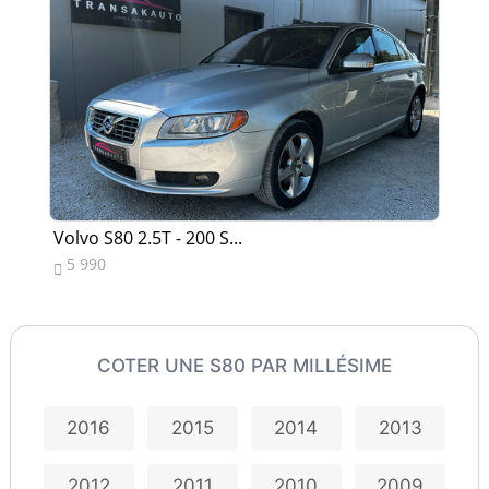
Volvo S80 2.5T - 200 S...
Vo
5 990
7


COTER UNE S80 PAR MILLÉSIME
2016
2015
2014
2013
2012
2011
2010
2009