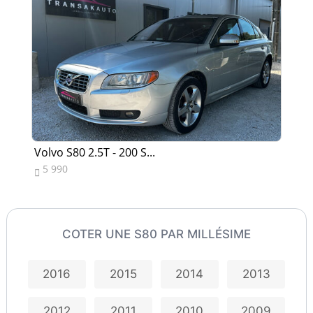
Volvo S80 2.5T - 200 S...
Vo
5 990
7


COTER UNE S80 PAR MILLÉSIME
2016
2015
2014
2013
2012
2011
2010
2009