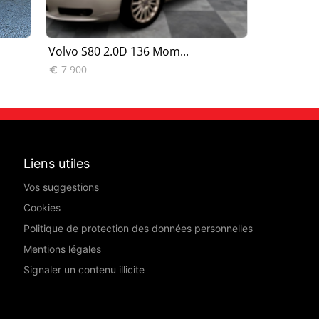
Volvo S80 2.0D 136 Mom...
Volvo S80
7 900
1 900


Liens utiles
Vos suggestions
Cookies
Politique de protection des données personnelles
Mentions légales
Signaler un contenu illicite