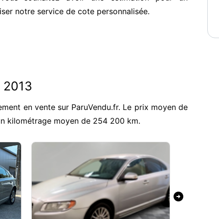
iser notre service de cote personnalisée.
0 2013
ement en vente sur ParuVendu.fr. Le prix moyen de
 un kilométrage moyen de 254 200 km.
arrow_circle_right