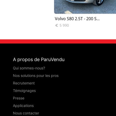
D5 Summum A
Volvo S80 2.5T - 200 S...
5 990

A propos de ParuVendu
Qui sommes-nous?
Nos solutions pour les pros
Recrutement
Témoignages
Presse
Applications
Nous contacter