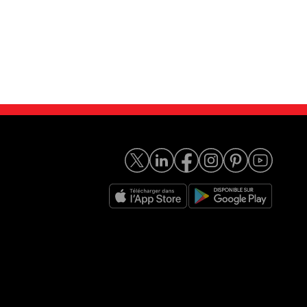
 2.4 D Optimum A
Volvo S80 2.0D - 136 M...
2 950
