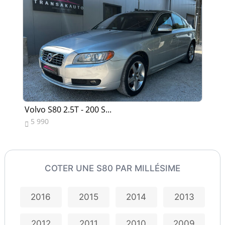
Volvo S80 2.5T - 200 S...
Vo
5 990
7


COTER UNE S80 PAR MILLÉSIME
2016
2015
2014
2013
2012
2011
2010
2009