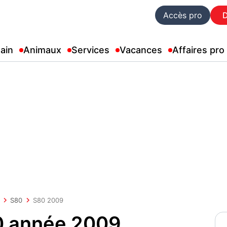
Accès pro
ain
Animaux
Services
Vacances
Affaires pro
S80
S80 2009
0 année 2009