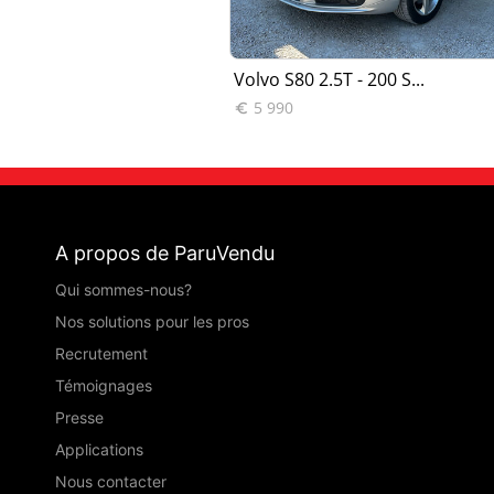
D5 Summum A
Volvo S80 2.5T - 200 S...
5 990

A propos de ParuVendu
Qui sommes-nous?
Nos solutions pour les pros
Recrutement
Témoignages
Presse
Applications
Nous contacter