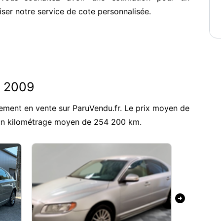
iser notre service de cote personnalisée.
0 2009
ement en vente sur ParuVendu.fr. Le prix moyen de
 un kilométrage moyen de 254 200 km.
arrow_circle_right