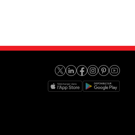
 2.4 D Optimum A
Volvo S80 2.0D - 136 M...
2 950
