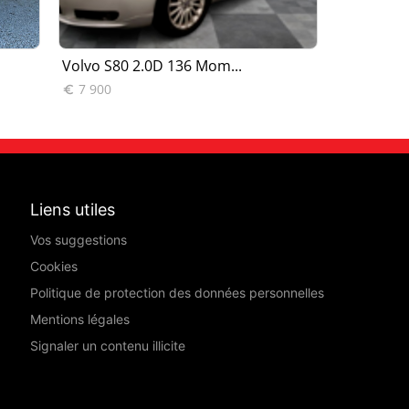
Volvo S80 2.0D 136 Mom...
Volvo S80
7 900
1 900


Liens utiles
Vos suggestions
Cookies
Politique de protection des données personnelles
Mentions légales
Signaler un contenu illicite