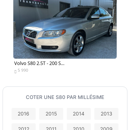
Volvo S80 2.5T - 200 S...
Vo
5 990
7


COTER UNE S80 PAR MILLÉSIME
2016
2015
2014
2013
2012
2011
2010
2009