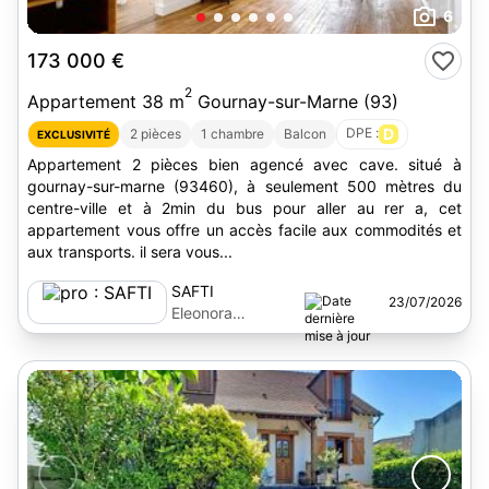
6
173 000 €
2
Appartement 38 m
Gournay-sur-Marne (93)
DPE :
D
2 pièces
1 chambre
Balcon
EXCLUSIVITÉ
Appartement 2 pièces bien agencé avec cave. situé à
gournay-sur-marne (93460), à seulement 500 mètres du
centre-ville et à 2min du bus pour aller au rer a, cet
appartement vous offre un accès facile aux commodités et
aux transports. il sera vous...
SAFTI
23/07/2026
Eleonora
Cernovod