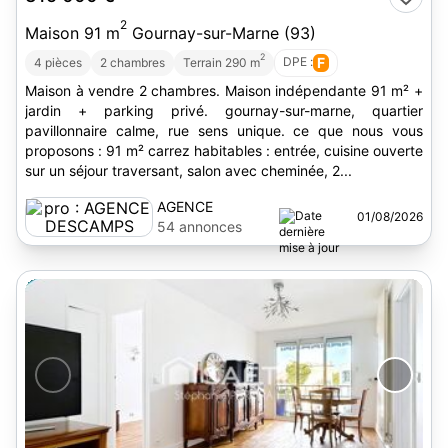
2
Maison 91 m
Gournay-sur-Marne (93)
2
DPE :
F
4 pièces
2 chambres
Terrain 290 m
Maison à vendre 2 chambres. Maison indépendante 91 m² +
jardin + parking privé. gournay-sur-marne, quartier
pavillonnaire calme, rue sens unique. ce que nous vous
proposons : 91 m² carrez habitables : entrée, cuisine ouverte
sur un séjour traversant, salon avec cheminée, 2...
AGENCE
01/08/2026
DESCAMPS
54 annonces