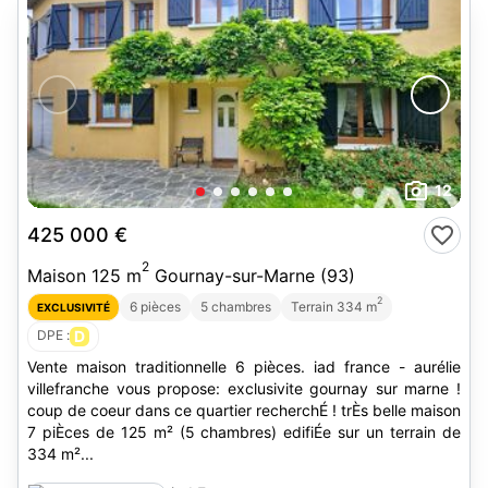
12
425 000 €
2
Maison 125 m
Gournay-sur-Marne (93)
2
6 pièces
5 chambres
Terrain 334 m
EXCLUSIVITÉ
DPE :
D
Vente maison traditionnelle 6 pièces. iad france - aurélie
villefranche vous propose: exclusivite gournay sur marne !
coup de coeur dans ce quartier recherchÉ ! trÈs belle maison
7 piÈces de 125 m² (5 chambres) edifiÉe sur un terrain de
334 m²...