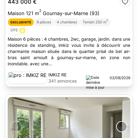
443 000 €
2
Maison 121 m
Gournay-sur-Marne (93)
2
6 pièces
4 chambres
Terrain 250 m
EXCLUSIVITÉ
DPE :
D
Maison 6 pièces : 4 chambres, 2wc, garage, jardin. dans une
résidence de standing, imkiz vous invite à découvrir une
charmante maison située dans le quartier prisé de bel air-
bras saint arnoult à gournay-sur-marne, en zone non
inondable. avec une...
IMKIZ RE
02/08/2026
341 annonces