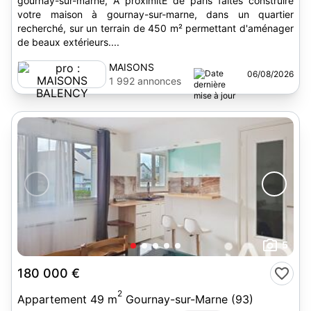
gournay-sur-marne, À proximitÉ de paris faites construire
votre maison à gournay-sur-marne, dans un quartier
recherché, sur un terrain de 450 m² permettant d'aménager
de beaux extérieurs....
MAISONS
06/08/2026
BALENCY
1 992 annonces
5
180 000 €
2
Appartement 49 m
Gournay-sur-Marne (93)