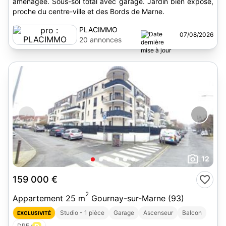
aménagée. Sous-sol total avec garage. Jardin bien exposé,
proche du centre-ville et des Bords de Marne.
PLACIMMO
07/08/2026
20 annonces
12
159 000 €
2
Appartement 25 m
Gournay-sur-Marne (93)
Studio - 1 pièce
Garage
Ascenseur
Balcon
EXCLUSIVITÉ
DPE :