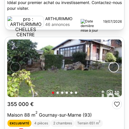
Idéal pour premier achat ou investissement. Contactez-nous
pour visiter.
ARTHURIMMO
19/07/2026
CHELLES CENTRE
46 annonces
10
355 000 €
2
Maison 88 m
Gournay-sur-Marne (93)
2
4 pièces
2 chambres
Terrain 651 m
EXCLUSIVITÉ