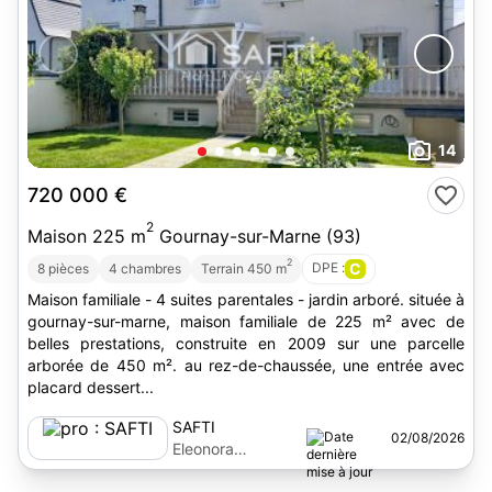
14
720 000 €
2
Maison 225 m
Gournay-sur-Marne (93)
2
DPE :
C
8 pièces
4 chambres
Terrain 450 m
Maison familiale - 4 suites parentales - jardin arboré. située à
gournay-sur-marne, maison familiale de 225 m² avec de
belles prestations, construite en 2009 sur une parcelle
arborée de 450 m². au rez-de-chaussée, une entrée avec
placard dessert...
SAFTI
02/08/2026
Eleonora
Cernovod