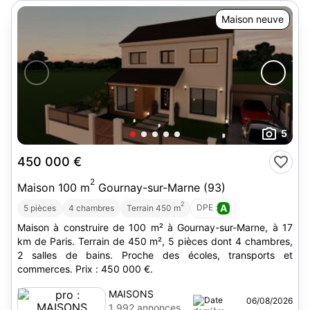
Maison neuve
5
450 000 €
2
Maison 100 m
Gournay-sur-Marne (93)
2
DPE :
A
5 pièces
4 chambres
Terrain 450 m
Maison à construire de 100 m² à Gournay-sur-Marne, à 17
km de Paris. Terrain de 450 m², 5 pièces dont 4 chambres,
2 salles de bains. Proche des écoles, transports et
commerces. Prix : 450 000 €.
MAISONS
06/08/2026
BALENCY
1 992 annonces