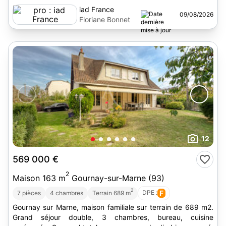
iad France
09/08/2026
Floriane Bonnet
12
569 000 €
2
Maison 163 m
Gournay-sur-Marne (93)
2
DPE :
F
7 pièces
4 chambres
Terrain 689 m
Gournay sur Marne, maison familiale sur terrain de 689 m2.
Grand séjour double, 3 chambres, bureau, cuisine