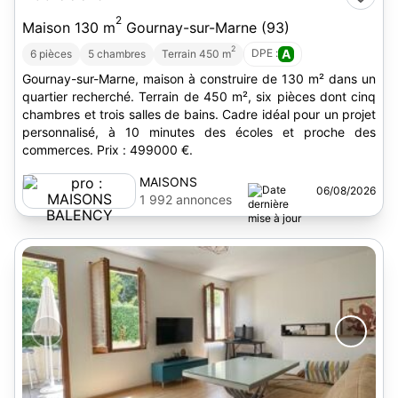
2
Maison 130 m
Gournay-sur-Marne (93)
2
DPE :
A
6 pièces
5 chambres
Terrain 450 m
Gournay-sur-Marne, maison à construire de 130 m² dans un
quartier recherché. Terrain de 450 m², six pièces dont cinq
chambres et trois salles de bains. Cadre idéal pour un projet
personnalisé, à 10 minutes des écoles et proche des
commerces. Prix : 499000 €.
MAISONS
06/08/2026
BALENCY
1 992 annonces