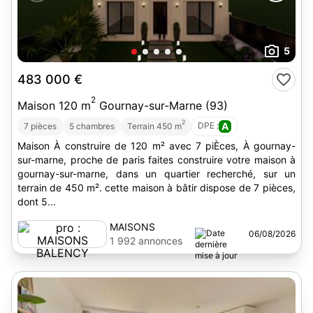
5
483 000 €
2
Maison 120 m
Gournay-sur-Marne (93)
2
DPE :
A
7 pièces
5 chambres
Terrain 450 m
Maison À construire de 120 m² avec 7 piÈces, À gournay-
sur-marne, proche de paris faites construire votre maison à
gournay-sur-marne, dans un quartier recherché, sur un
terrain de 450 m². cette maison à bâtir dispose de 7 pièces,
dont 5...
MAISONS
06/08/2026
BALENCY
1 992 annonces