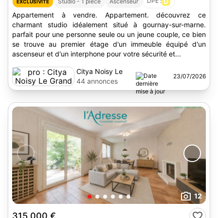
DPE :
D
Studio - 1 pièce
Ascenseur
EXCLUSIVITÉ
Appartement à vendre. Appartement. découvrez ce
charmant studio idéalement situé à gournay-sur-marne.
parfait pour une personne seule ou un jeune couple, ce bien
se trouve au premier étage d'un immeuble équipé d'un
ascenseur et d'un interphone pour votre sécurité et...
Citya Noisy Le
23/07/2026
Grand
44 annonces
12
315 000 €