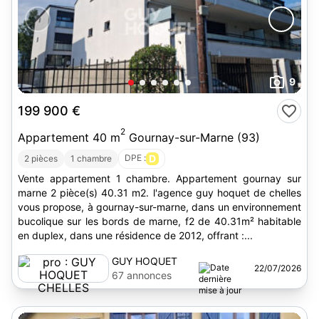
9
199 900 €
2
Appartement 40 m
Gournay-sur-Marne (93)
DPE :
D
2 pièces
1 chambre
Vente appartement 1 chambre. Appartement gournay sur
marne 2 pièce(s) 40.31 m2. l'agence guy hoquet de chelles
vous propose, à gournay-sur-marne, dans un environnement
bucolique sur les bords de marne, f2 de 40.31m² habitable
en duplex, dans une résidence de 2012, offrant :...
GUY HOQUET
22/07/2026
CHELLES
67 annonces