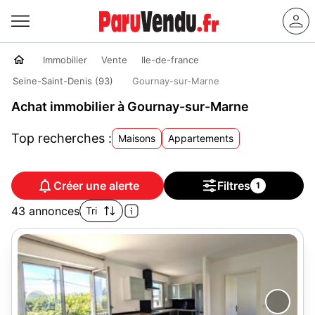
Immobilier
Vente
Ile-de-france
Seine-Saint-Denis (93)
Gournay-sur-Marne
Achat immobilier à Gournay-sur-Marne
Top recherches :
Maisons
Appartements
Créer une alerte
Filtres
1
43 annonces
Tri