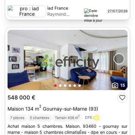
iad France
27/07/2026
Raymond
Delpierre
15
548 000 €
2
Maison 134 m
Gournay-sur-Marne (93)
2
DPE :
D
7 pièces
5 chambres
Terrain 456 m
Achat maison 5 chambres. Maison. 93460 - gournay sur
marne - maison 5 chambres climatisÉes - dpe en cours - sur