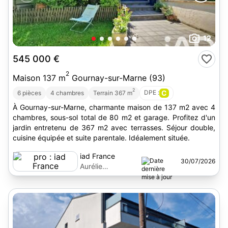
12
545 000 €
2
Maison 137 m
Gournay-sur-Marne (93)
2
DPE :
C
6 pièces
4 chambres
Terrain 367 m
À Gournay-sur-Marne, charmante maison de 137 m2 avec 4
chambres, sous-sol total de 80 m2 et garage. Profitez d'un
jardin entretenu de 367 m2 avec terrasses. Séjour double,
cuisine équipée et suite parentale. Idéalement située.
iad France
30/07/2026
Aurélie
Villefranche