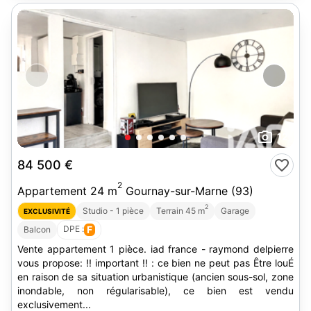
12
84 500 €
2
Appartement 24 m
Gournay-sur-Marne (93)
2
Studio - 1 pièce
Terrain 45 m
Garage
EXCLUSIVITÉ
DPE :
F
Balcon
Vente appartement 1 pièce. iad france - raymond delpierre
vous propose: !! important !! : ce bien ne peut pas Être louÉ
en raison de sa situation urbanistique (ancien sous-sol, zone
inondable, non régularisable), ce bien est vendu
exclusivement...