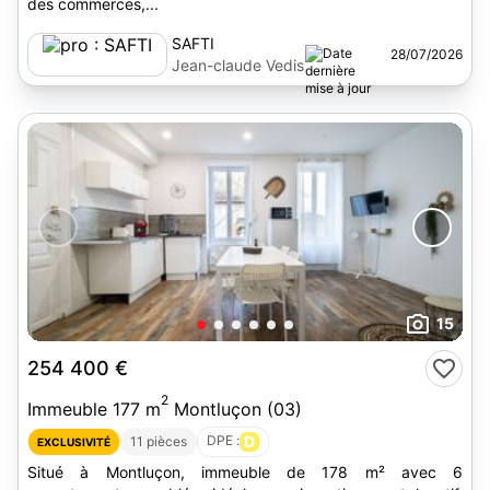
des commerces,...
SAFTI
28/07/2026
Jean-claude Vedis
15
254 400 €
2
Immeuble 177 m
Montluçon (03)
DPE :
D
11 pièces
EXCLUSIVITÉ
Situé à Montluçon, immeuble de 178 m² avec 6