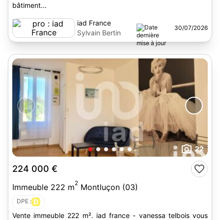
bâtiment...
iad France
30/07/2026
Sylvain Bertin
22
224 000 €
2
Immeuble 222 m
Montluçon (03)
DPE :
D
Vente immeuble 222 m². iad france - vanessa telbois vous