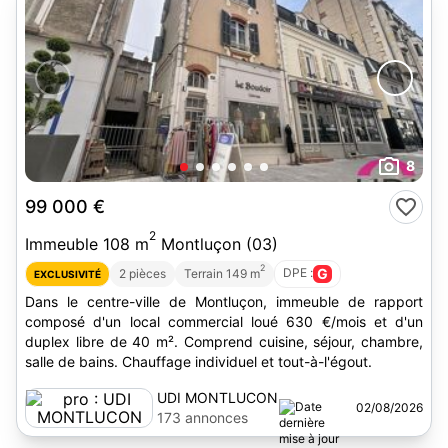
8
99 000 €
2
Immeuble 108 m
Montluçon (03)
2
DPE :
G
2 pièces
Terrain 149 m
EXCLUSIVITÉ
Dans le centre-ville de Montluçon, immeuble de rapport
composé d'un local commercial loué 630 €/mois et d'un
duplex libre de 40 m². Comprend cuisine, séjour, chambre,
salle de bains. Chauffage individuel et tout-à-l'égout.
UDI MONTLUCON
02/08/2026
173 annonces