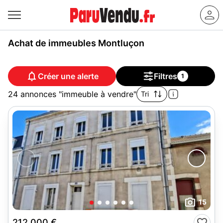
Achat de immeubles Montluçon
Créer une alerte
Filtres
1
24 annonces "immeuble à vendre"
Tri
15
212 000 €