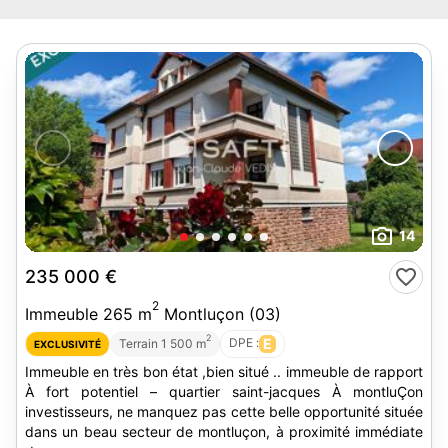
14
235 000 €
2
Immeuble 265 m
Montluçon (03)
2
DPE :
E
Terrain 1 500 m
EXCLUSIVITÉ
Immeuble en très bon état ,bien situé .. immeuble de rapport
À fort potentiel – quartier saint-jacques À montluÇon
investisseurs, ne manquez pas cette belle opportunité située
dans un beau secteur de montluçon, à proximité immédiate