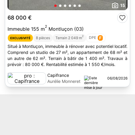
15
68 000 €
2
Immeuble 155 m
Montluçon (03)
2
DPE :
F
8 pièces
Terrain 2 049 m
EXCLUSIVITÉ
Situé à Montluçon, immeuble à rénover avec potentiel locatif.
Comprend un studio de 27 m², un appartement de 68 m² et
un autre de 62 m². Terrain à bâtir de 1 400 m². Travaux à
prévoir : 80 000 €. Rentabilité estimée à 1 550 €/mois.
Capifrance
06/08/2026
Aurélie Monneret