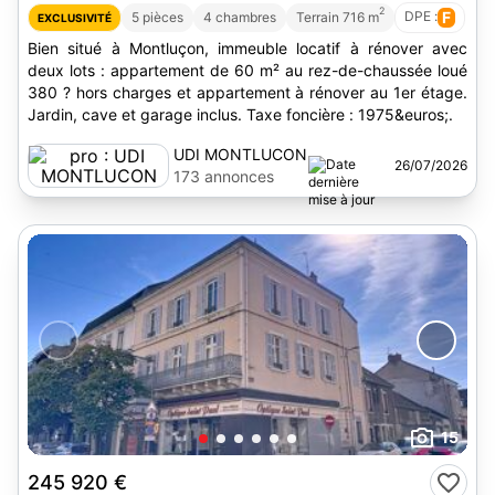
2
DPE :
F
5 pièces
4 chambres
Terrain 716 m
EXCLUSIVITÉ
Bien situé à Montluçon, immeuble locatif à rénover avec
deux lots : appartement de 60 m² au rez-de-chaussée loué
380 ? hors charges et appartement à rénover au 1er étage.
Jardin, cave et garage inclus. Taxe foncière : 1975&euros;.
UDI MONTLUCON
26/07/2026
173 annonces
15
245 920 €