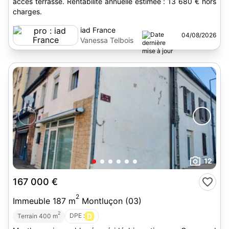
accès terrasse. Rentabilité annuelle estimée : 13 680 € hors
charges.
iad France
04/08/2026
Vanessa Telbois
12
167 000 €
2
Immeuble 187 m
Montluçon (03)
2
DPE :
D
Terrain 400 m