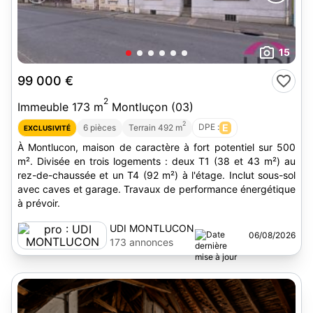
15
99 000 €
2
Immeuble 173 m
Montluçon (03)
2
DPE :
E
6 pièces
Terrain 492 m
EXCLUSIVITÉ
À Montlucon, maison de caractère à fort potentiel sur 500
m². Divisée en trois logements : deux T1 (38 et 43 m²) au
rez-de-chaussée et un T4 (92 m²) à l'étage. Inclut sous-sol
avec caves et garage. Travaux de performance énergétique
à prévoir.
UDI MONTLUCON
06/08/2026
173 annonces